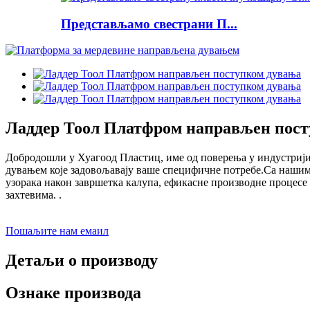
Представљамо свестрани П...
Ладдер Тоол Платфром направљен пос
Добродошли у Хуагоод Пластиц, име од поверења у индустрији
дувањем које задовољавају ваше специфичне потребе.Са нашим
узорака након завршетка калупа, ефикасне производне процесе
захтевима. .
Пошаљите нам емаил
Детаљи о производу
Ознаке производа