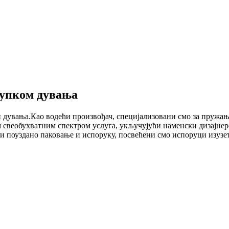
тупком дувања
 дувања.Као водећи произвођач, специјализовани смо за пружа
 свеобухватним спектром услуга, укључујући наменски дизајнер
 и поуздано паковање и испоруку, посвећени смо испоруци изуз