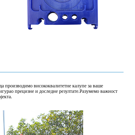
да производимо висококвалитетне калупе за ваше
игурао прецизне и доследне резултате.Разумемо важност
јекта.