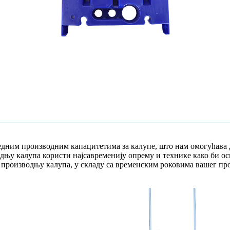
дним производним капацитетима за калупе, што нам омогућава 
дњу калупа користи најсавременију опрему и технике како би ос
производњу калупа, у складу са временским роковима вашег про