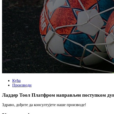
Кућа
Производи
Ладдер Тоол Платфром направљен поступком ду
Здраво, дођите да консултујете наше производе!