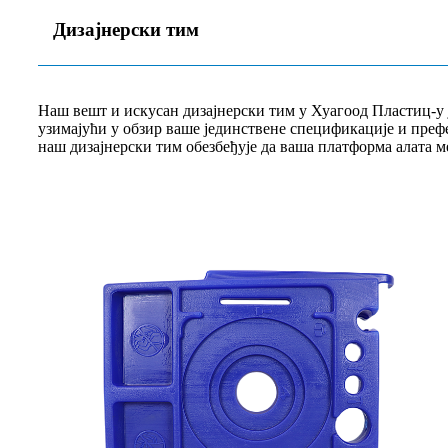
Дизајнерски тим
Наш вешт и искусан дизајнерски тим у Хуагоод Пластиц-у ј
узимајући у обзир ваше јединствене спецификације и преф
наш дизајнерски тим обезбеђује да ваша платформа алата м