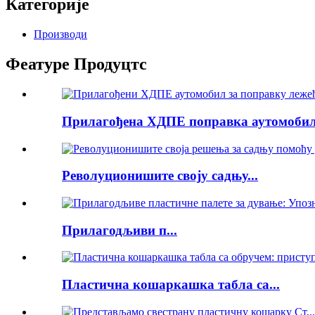
Категорије
Производи
Феатуре Продуцтс
Прилагођена ХДПЕ поправка аутомобила
Револуционишите своју садњу...
Прилагодљиви п...
Пластична кошаркашка табла са...