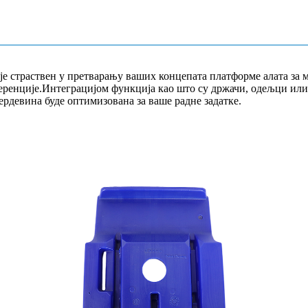
е страствен у претварању ваших концепата платформе алата за м
еренције.Интеграцијом функција као што су држачи, одељци или 
ердевина буде оптимизована за ваше радне задатке.