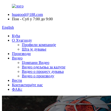
huagood@188.com
Пон - Суб у 7:00 до 9:00
English
Кућа
О Хуагооду
Профили компаније
Шта је дување
Производи
Видео
Цомпани Видео
Видео одељења за калупе
Видео о процесу дувања
Видео о производу
Вести
Контактирајте нас
ФАКс