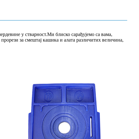
ердевине у стварност.Ми блиско сарађујемо са вама,
прорези за смештај кашика и алата различитих величина,