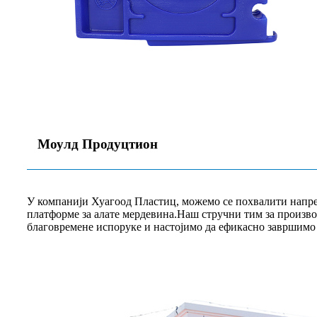
Моулд Продуцтион
У компанији Хуагоод Пластиц, можемо се похвалити напре
платформе за алате мердевина.Наш стручни тим за произво
благовремене испоруке и настојимо да ефикасно завршимо 