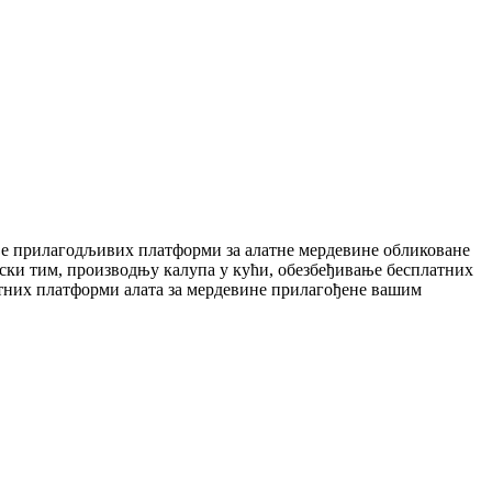
ње прилагодљивих платформи за алатне мердевине обликоване
ски тим, производњу калупа у кући, обезбеђивање бесплатних
етних платформи алата за мердевине прилагођене вашим