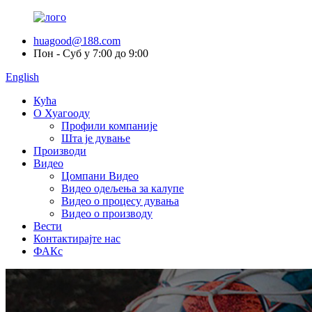
huagood@188.com
Пон - Суб у 7:00 до 9:00
English
Кућа
О Хуагооду
Профили компаније
Шта је дување
Производи
Видео
Цомпани Видео
Видео одељења за калупе
Видео о процесу дувања
Видео о производу
Вести
Контактирајте нас
ФАКс