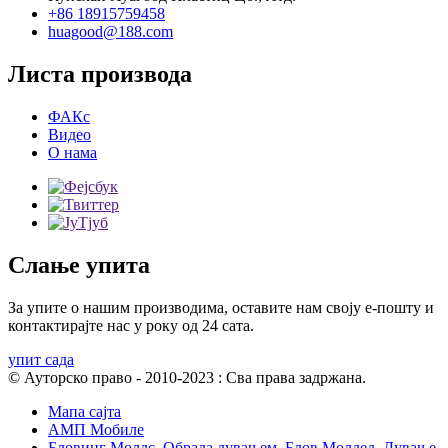
+86 18915759458
huagood@188.com
Листа производа
ФАКс
Видео
О нама
Слање упита
За упите о нашим производима, оставите нам своју е-пошту и
контактирајте нас у року од 24 сата.
упит сада
© Ауторско право - 2010-2023 : Сва права задржана.
Мапа сајта
АМП Мобиле
Бловинг Молдс
,
Обрада дувањем
,
Блов Молдед
,
Дување
,