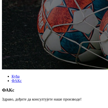
Кућа
ФАКс
ФАКс
Здраво, дођите да консултујете наше производе!