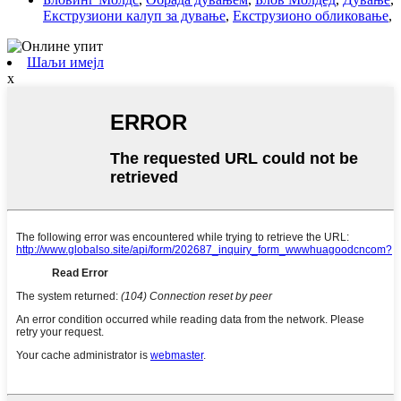
Екструзиони калуп за дување
,
Екструзионо обликовање
,
Шаљи имејл
x