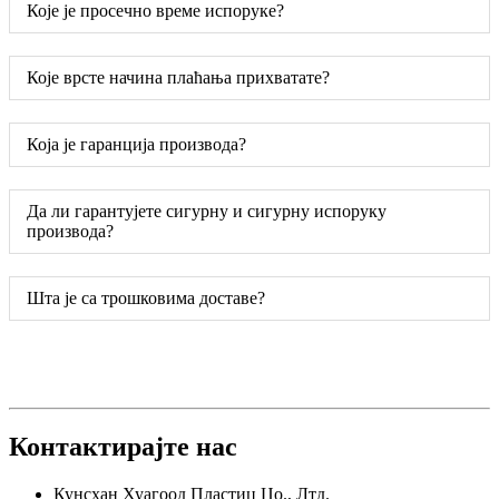
Које је просечно време испоруке?
Које врсте начина плаћања прихватате?
Која је гаранција производа?
Да ли гарантујете сигурну и сигурну испоруку
производа?
Шта је са трошковима доставе?
Контактирајте нас
Кунсхан Хуагоод Пластиц Цо., Лтд.