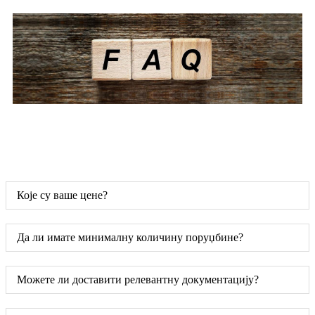
Које су ваше цене?
Да ли имате минималну количину поруџбине?
Можете ли доставити релевантну документацију?