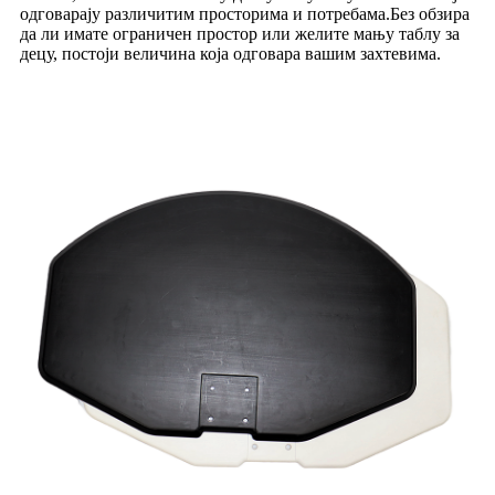
одговарају различитим просторима и потребама.Без обзира
да ли имате ограничен простор или желите мању таблу за
децу, постоји величина која одговара вашим захтевима.