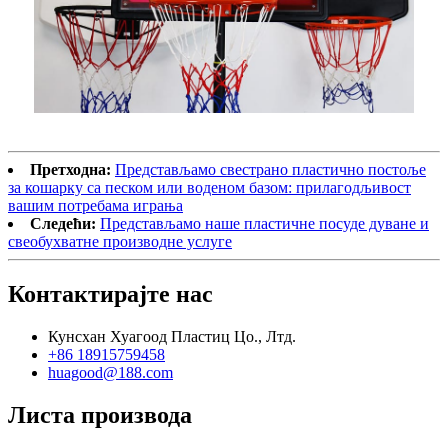
Претходна:
Представљамо свестрано пластично постоље
за кошарку са песком или воденом базом: прилагодљивост
вашим потребама играња
Следећи:
Представљамо наше пластичне посуде дуване и
свеобухватне производне услуге
Контактирајте нас
Кунсхан Хуагоод Пластиц Цо., Лтд.
+86 18915759458
huagood@188.com
Листа производа