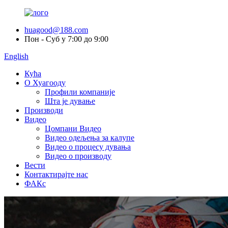
huagood@188.com
Пон - Суб у 7:00 до 9:00
English
Кућа
О Хуагооду
Профили компаније
Шта је дување
Производи
Видео
Цомпани Видео
Видео одељења за калупе
Видео о процесу дувања
Видео о производу
Вести
Контактирајте нас
ФАКс