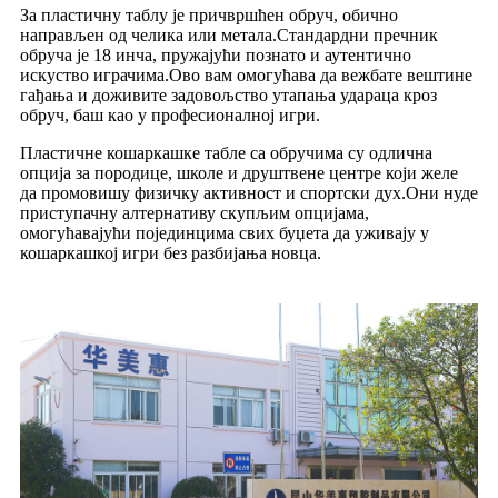
За пластичну таблу је причвршћен обруч, обично
направљен од челика или метала.Стандардни пречник
обруча је 18 инча, пружајући познато и аутентично
искуство играчима.Ово вам омогућава да вежбате вештине
гађања и доживите задовољство утапања удараца кроз
обруч, баш као у професионалној игри.
Пластичне кошаркашке табле са обручима су одлична
опција за породице, школе и друштвене центре који желе
да промовишу физичку активност и спортски дух.Они нуде
приступачну алтернативу скупљим опцијама,
омогућавајући појединцима свих буџета да уживају у
кошаркашкој игри без разбијања новца.