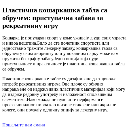
Пластична кошаркашка табла са
обручем: приступачна забава за
рекреативну игру
Кошарка је популаран спорт у коме уживају људи свих узраста
и нивоа вештина.Било да сте почетник спортиста или
једноставно тражите лежерну забаву, кошаркашка табла са
обручем у свом дворишту или у локалном парку може вам
пружити бескрајну забаву.Једна опција која нуди
приступачност и практичност је пластична кошаркашка табла
са обручем.
Пластичне кошаркашке табле су дизајниране да задовоље
потребе рекреативних играча.Ове плоче су обично
направљене од издржљивих пластичних материјала који могу
да издрже редовну употребу и изложеност спољашњим
елементима.Иако можда не нуде исте перформансе
професионалног нивоа као њихове стаклене или акрилне
колеге, они пружају одличну опцију за лежерну игру.
Пошаљите нам емаил