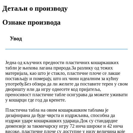
Детаљи о производу
Ознаке производа
Увод
Једна од кључних предности пластичних кошаркашких
табли је њихова лагана природа.За разлику од тежих
материјала, као што је стакло, пластичне плоче се лакше
постављају и померају, што их чини идеалним за кућну
употребу.Без обзира да ли желите да поставите терен у свом
дворишту или да игру однесете код пријатеља,
преносивост пластичне табле осигурава да можете уживати
у кошарци где год да кренете.
Пластична табла на овим кошаркашким таблама је
дизајнирана да буде чврста и издржљива, способна да
издржи ударе кошаркашких удараца.Док су стандардне
димензије за такмичарску игру 72 инча широке и 42 инча
високе, пластичне плоче су доступне у низу величина које