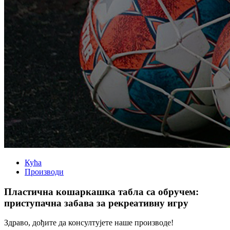
Кућа
Производи
Пластична кошаркашка табла са обручем:
приступачна забава за рекреативну игру
Здраво, дођите да консултујете наше производе!