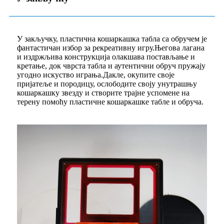
У закључку, пластична кошаркашка табла са обручем је
фантастичан избор за рекреативну игру.Његова лагана
и издржљива конструкција олакшава постављање и
кретање, док чврста табла и аутентични обруч пружају
угодно искуство играња.Дакле, окупите своје
пријатеље и породицу, ослободите своју унутрашњу
кошаркашку звезду и створите трајне успомене на
терену помоћу пластичне кошаркашке табле и обруча.