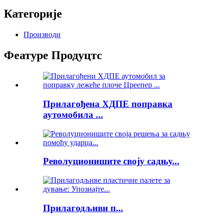
Категорије
Производи
Феатуре Продуцтс
Прилагођена ХДПЕ поправка
аутомобила ...
Револуционишите своју садњу...
Прилагодљиви п...