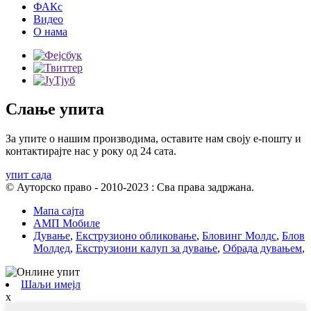
ФАКс
Видео
О нама
Слање упита
За упите о нашим производима, оставите нам своју е-пошту и
контактирајте нас у року од 24 сата.
упит сада
© Ауторско право - 2010-2023 : Сва права задржана.
Мапа сајта
АМП Мобиле
Дување
,
Екструзионо обликовање
,
Бловинг Молдс
,
Блов
Молдед
,
Екструзиони калуп за дување
,
Обрада дувањем
,
Шаљи имејл
x